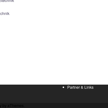
ßtechnik
echnik
Partner & Links
y
by aThemes.