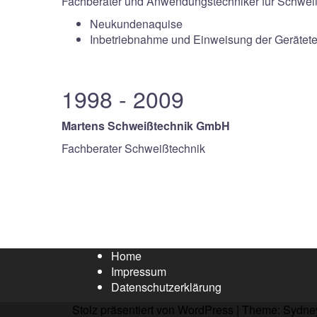
Fachberater und Anwendungstechniker für Schwei
Neukundenaquise
Inbetriebnahme und Einweisung der Gerätet
1998 - 2009
Martens Schweißtechnik GmbH
Fachberater Schweißtechnik
Home
Impressum
Datenschutzerklärung
Stolz präsentiert von WordPress
|
Theme:
Sydne